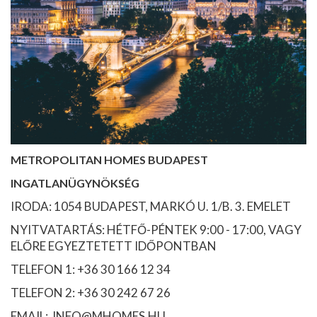
METROPOLITAN HOMES BUDAPEST
INGATLANÜGYNÖKSÉG
IRODA: 1054 BUDAPEST, MARKÓ U. 1/B. 3. EMELET
NYITVATARTÁS: HÉTFŐ-PÉNTEK 9:00 - 17:00, VAGY
ELŐRE EGYEZTETETT IDŐPONTBAN
TELEFON 1: +36 30 166 12 34
TELEFON 2: +36 30 242 67 26
EMAIL: INFO@MHOMES.HU