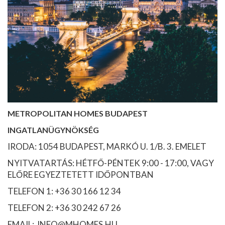
METROPOLITAN HOMES BUDAPEST
INGATLANÜGYNÖKSÉG
IRODA: 1054 BUDAPEST, MARKÓ U. 1/B. 3. EMELET
NYITVATARTÁS: HÉTFŐ-PÉNTEK 9:00 - 17:00, VAGY
ELŐRE EGYEZTETETT IDŐPONTBAN
TELEFON 1: +36 30 166 12 34
TELEFON 2: +36 30 242 67 26
EMAIL: INFO@MHOMES.HU