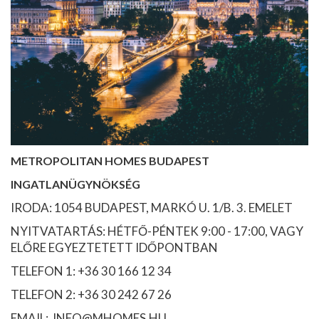
METROPOLITAN HOMES BUDAPEST
INGATLANÜGYNÖKSÉG
IRODA: 1054 BUDAPEST, MARKÓ U. 1/B. 3. EMELET
NYITVATARTÁS: HÉTFŐ-PÉNTEK 9:00 - 17:00, VAGY
ELŐRE EGYEZTETETT IDŐPONTBAN
TELEFON 1: +36 30 166 12 34
TELEFON 2: +36 30 242 67 26
EMAIL: INFO@MHOMES.HU