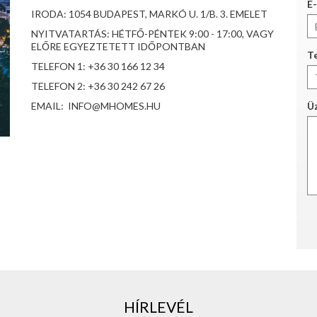
E-
IRODA: 1054 BUDAPEST, MARKÓ U. 1/B. 3. EMELET
NYITVATARTÁS: HÉTFŐ-PÉNTEK 9:00 - 17:00, VAGY
ELŐRE EGYEZTETETT IDŐPONTBAN
Te
TELEFON 1: +36 30 166 12 34
TELEFON 2: +36 30 242 67 26
EMAIL: INFO@MHOMES.HU
Ü
HÍRLEVÉL