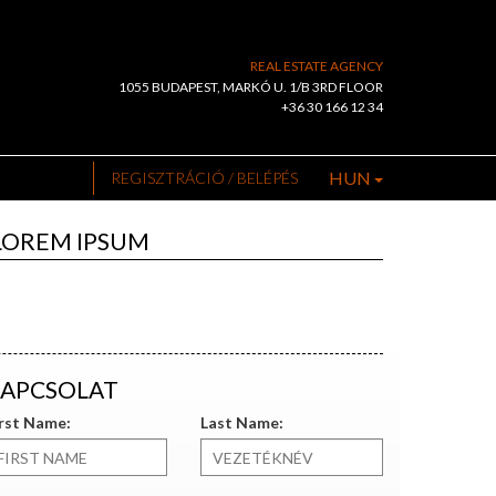
REAL ESTATE AGENCY
1055 BUDAPEST, MARKÓ U. 1/B 3RD FLOOR
+36 30 166 12 34
HUN
REGISZTRÁCIÓ / BELÉPÉS
LOREM IPSUM
APCSOLAT
irst Name:
Last Name: