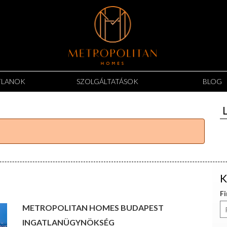
TLANOK
SZOLGÁLTATÁSOK
BLOG
K
F
METROPOLITAN HOMES BUDAPEST
INGATLANÜGYNÖKSÉG