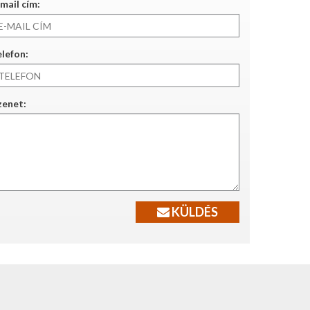
mail cím:
lefon:
zenet:
KÜLDÉS