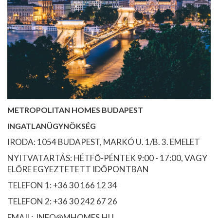
METROPOLITAN HOMES BUDAPEST
INGATLANÜGYNÖKSÉG
IRODA: 1054 BUDAPEST, MARKÓ U. 1/B. 3. EMELET
NYITVATARTÁS: HÉTFŐ-PÉNTEK 9:00 - 17:00, VAGY
ELŐRE EGYEZTETETT IDŐPONTBAN
TELEFON 1: +36 30 166 12 34
TELEFON 2: +36 30 242 67 26
EMAIL: INFO@MHOMES.HU